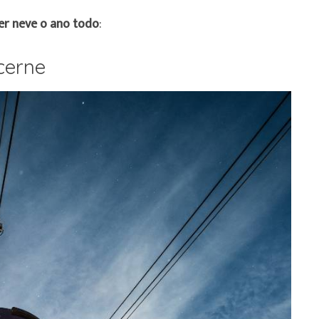
er neve o ano todo
:
cerne