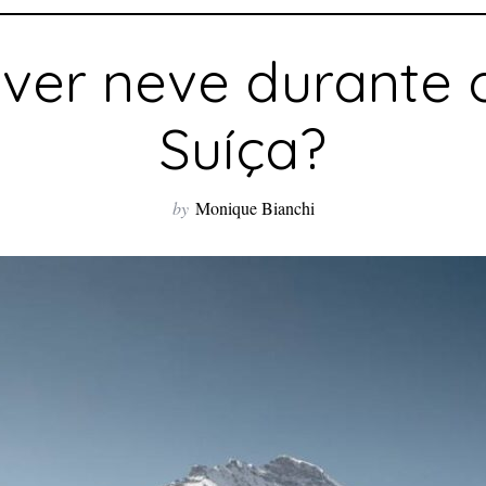
 ver neve durante
Suíça?
by
Monique Bianchi