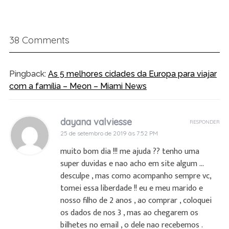
38 Comments
Pingback:
As 5 melhores cidades da Europa para viajar
com a família – Meon – Miami News
dayana valviesse
RESPONDER
25 de setembro de 2019 às 7:52 PM
muito bom dia !!! me ajuda ?? tenho uma
super duvidas e nao acho em site algum …
desculpe , mas como acompanho sempre vc,
tomei essa liberdade !! eu e meu marido e
nosso filho de 2 anos , ao comprar , coloquei
os dados de nos 3 , mas ao chegarem os
bilhetes no email , o dele nao recebemos .