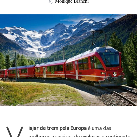
by
Monique Bianchi
V
iajar de trem pela Europa
é uma das
melhores maneiras de explorar o continente