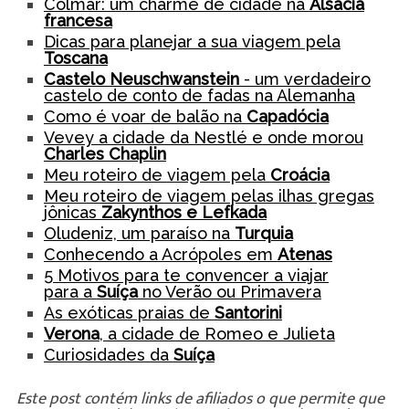
Colmar: um charme de cidade na
Alsácia
francesa
Dicas para planejar a sua viagem pela
Toscana
Castelo Neuschwanstein
- um verdadeiro
castelo de conto de fadas na Alemanha
Como é voar de balão na
Capadócia
Vevey a cidade da Nestlé e onde morou
Charles Chaplin
Meu roteiro de viagem pela
Croácia
Meu roteiro de viagem pelas ilhas gregas
jônicas
Zakynthos e Lefkada
Oludeniz, um paraíso na
Turquia
Conhecendo a Acrópoles em
Atenas
5 Motivos para te convencer a viajar
para a
Suíça
no Verão ou Primavera
As exóticas praias de
Santorini
Verona
, a cidade de Romeo e Julieta
Curiosidades da
Suíça
Este post contém links de afiliados o que permite que